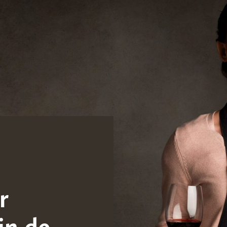
r
in de