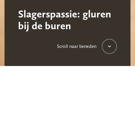
Slagerspassie: gluren
bij de buren
Scroll naar beneden
Slagerspassie is een online inspiratieplatform voor
en door slagers waar je ideeën op kunt doen. Of je
nu medewerker bent of ondernemer, Slagerspassie
geeft iedereen die in de slagersbranche werkt
inspiratie. Op Slagerspassie kun je een kijkje
nemen in de keuken van je collega-slagers.