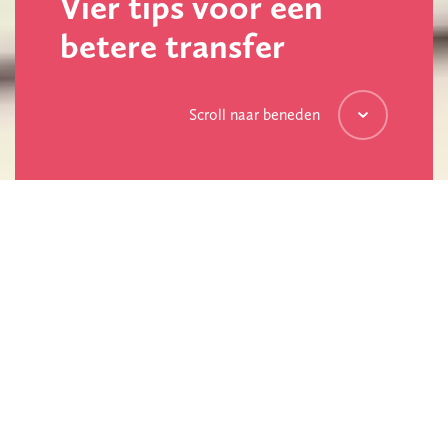
Vier tips voor een
betere transfer
Scroll naar beneden
Denk eens terug aan alle opleidingen, cursussen
en trainingen die je hebt gevolgd.
Breng jij deze
geleerde kennis nu in de praktijk? Waarom wel
of waarom niet? Grote kans dat je antwoord op
deze vraag overeenkomt met: ‘in mijn werk gaat
het nu allemaal heel anders dan ik heb geleerd’.
Dat is niet zo gek. Het toepassen van wat je
geleerd hebt in een nieuwe situatie,
ook wel
transfer genoemd, is namelijk
best een