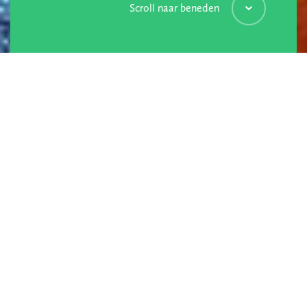
Scroll naar beneden
Gerard Veenhof is functioneel ontwerper bij
Bespeak. Waar houdt Gerard zich als
functioneel ontwerper mee bezig en wat
betekent zijn werk voor onze klanten? We
gingen met hem in gesprek.